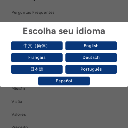
Perguntas Frequentes
Garantia ou Devolução
Escolha seu idioma
Prazo de Entrega
中文（简体）
English
Termos Legais
Français
Deutsch
日本語
Português
Compromisso
Español
Missão
Visão
Valores
Preceito